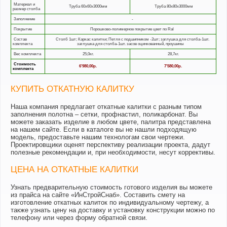
Материал и
Труба 60х60х3000мм
Труба 80х80х3000мм
размер столба
Заполнение
-
Покрытие
Порошково-полимерное покрытие цвет по Ral
Состав
Столб 1шт; Каркас калитки; Петля с подшипником -2шт; заглушка для столба-1шт.
комплекта
заглушка для столба-1шт. засов оцинкованный, проушины
Вес комплекта
25,0кг.
28,7кг.
Стоимость
6'980,00р.
7'580,00р.
комплекта
КУПИТЬ ОТКАТНУЮ КАЛИТКУ
Наша компания предлагает откатные калитки с разным типом
заполнения полотна – сетки, профнастил, поликарбонат. Вы
можете заказать изделие в любом цвете, палитра представлена
на нашем сайте. Если в каталоге вы не нашли подходящую
модель, предоставьте нашим технологам свои чертежи.
Проектировщики оценят перспективу реализации проекта, дадут
полезные рекомендации и, при необходимости, несут коррективы.
ЦЕНА НА ОТКАТНЫЕ КАЛИТКИ
Узнать предварительную стоимость готового изделия вы можете
из прайса на сайте «ИнСтройСнаб». Составить смету на
изготовление откатных калиток по индивидуальному чертежу, а
также узнать цену на доставку и установку конструкции можно по
телефону или через форму обратной связи.