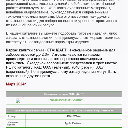
реализацией металлоконструкцией любой сложности. В своей
работе используем только высококачественные материалы,
новейшее оборудование, руководствуемся современными
технологическими нормами. Все это позволяет нам делать
откатные калитки для забора на высшем уровне и гарантировать
их большой рабочий ресурс.
В нашем каталоге вы можете подобрать готовые изделия, либо
заказать откатные калитки по индивидуальным меркам, если вас
интересуют нестандартные параметры изделия.
Каркас калитки серии «СТАНДАРТ» экономичное решение для
заборов высотой до 2,0м. Изготавливаются на нашем
производстве и окрашиваются порошково-полимерным
покрытием. Складской ассортимент представлен в трех цветах
PE по каталогу RAL: 6005 (зеленый), 7040 (серый), 8017
(коричневый). По индивидуальному заказу изделия могут быть
окрашены в другие цвета.
Март 2024г.
Каркас калитки серии "СТАНДАРТ"
Комплектация и характеристики каркаса калитки из черного металла с покрытием РЕ ral
Размер
1000х2000мм.
Материал
Труба 40х40мм
каркаса