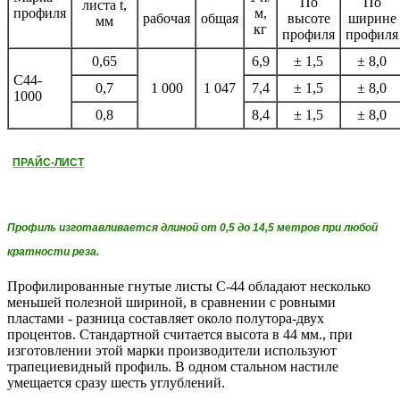
По
По
листа t,
профиля
м,
рабочая
общая
высоте
ширине
мм
кг
профиля
профиля
0,65
6,9
± 1,5
± 8,0
С44-
0,7
1 000
1 047
7,4
± 1,5
± 8,0
1000
0,8
8,4
± 1,5
± 8,0
ПРАЙС-ЛИСТ
Профиль изготавливается длиной от 0,5 до 14,5 метров при любой
кратности реза.
Профилированные гнутые листы С-44 обладают несколько
меньшей полезной шириной, в сравнении с ровными
пластами - разница составляет около полутора-двух
процентов. Стандартной считается высота в 44 мм., при
изготовлении этой марки производители используют
трапециевидный профиль. В одном стальном настиле
умещается сразу шесть углублений.