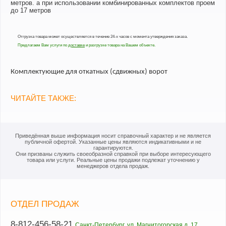
метров. а при использовании комбинированных комплектов проем
до 17 метров
Отгрузка товара может осуществляется в течение 24-х часов с момента утверждения заказа.
Предлагаем Вам услуги по
доставке
и разгрузке товара на Вашем объекте.
Комплектующие для откатных (сдвижных) ворот
ЧИТАЙТЕ ТАКЖЕ:
Приведённая выше информация носит справочный характер и не является
публичной офертой. Указанные цены являются индикативными и не
гарантируются.
Они призваны служить своеобразной справкой при выборе интересующего
товара или услуги. Реальные цены продажи подлежат уточнению у
менеджеров отдела продаж.
ОТДЕЛ ПРОДАЖ
8-812-456-58-21
Санкт-Петербург, ул. Магнитогорская д. 17