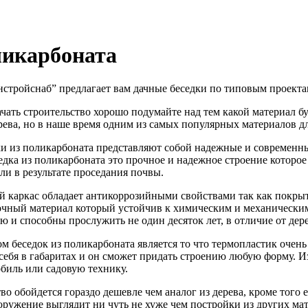
ликарбоната
тройснаб” предлагает вам дачные беседки по типовым проекта
чать строительство хорошо подумайте над тем какой материал б
рева, но в наше время одним из самых популярных материалов дл
и из поликарбоната представляют собой надежные и современны
едка из поликарбоната это прочное и надежное строение которое
или в результате проседания почвы.
 каркас обладает антикоррозийными свойствами так как покры
чный материал который устойчив к химическим и механическим
ю и способны прослужить не один десяток лет, в отличие от де
 беседок из поликарбоната является то что термопластик очень
себя в габаритах и он сможет придать строению любую форму. Из
биль или садовую технику.
о обойдется гораздо дешевле чем аналог из дерева, кроме того е
ооружение выглядит ни чуть не хуже чем постройки из других м