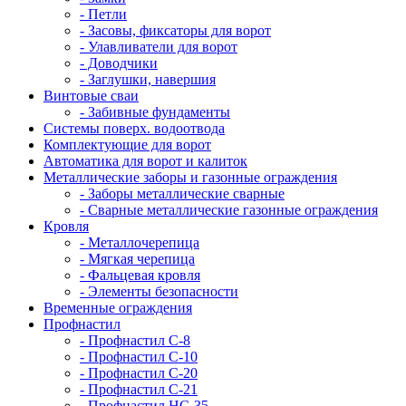
- Петли
- Засовы, фиксаторы для ворот
- Улавливатели для ворот
- Доводчики
- Заглушки, навершия
Винтовые сваи
- Забивные фундаменты
Системы поверх. водоотвода
Комплектующие для ворот
Автоматика для ворот и калиток
Металлические заборы и газонные ограждения
- Заборы металлические сварные
- Сварные металлические газонные ограждения
Кровля
- Металлочерепица
- Мягкая черепица
- Фальцевая кровля
- Элементы безопасности
Временные ограждения
Профнастил
- Профнастил С-8
- Профнастил С-10
- Профнастил С-20
- Профнастил С-21
- Профнастил НС-35