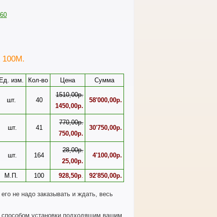
 100М.
Ед. изм.
Кол-во
Цена
Сумма
1510,00р.
шт.
40
58'000,00р.
1450,00р.
770,00р.
шт.
41
30'750,00р.
750,00р.
28,00р.
шт.
164
4'100,00р.
25,00р.
М.П.
100
928,50р
.
92'850,00р.
его не надо заказывать и ждать, весь
 способом установки подходящим вашим