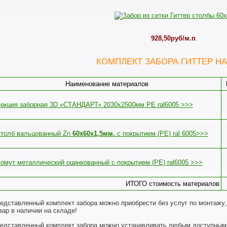
928,50руб/м.п
.
КОМПЛЕКТ ЗАБОРА ГИТТЕР НА
Наименование материалов
екция заборная 3D «СТАНДАРТ» 2030х2500мм PE ral6005 >>>
Столб
вальцованный
Zn
60х60х1,5мм.
с покрытием (РЕ) ral 6005
>>>
омут металлический оцинкованный с покрытием (PE) ral6005 >>>
ИТОГО стоимость материалов
едставленный комплект забора можно приобрести без услуг по монтажу, 
вар в наличии на складе!
едставленный комплект забора можно устанавливать любым доступным