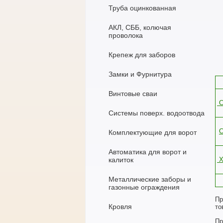
Труба оцинкованная
АКЛ, СББ, колючая
проволока
Крепеж для заборов
Замки и Фурнитура
Винтовые сваи
С
Системы поверх. водоотвода
Комплектующие для ворот
Автоматика для ворот и
калиток
Х
Металлические заборы и
газонные ограждения
Пр
Кровля
то
Пр