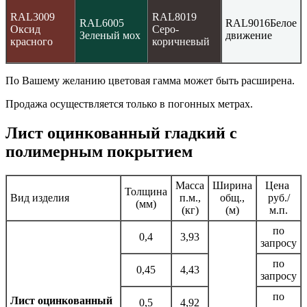
RAL3009
RAL8019
RAL6005
RAL9016
Белое
Оксид
Серо-
Зеленый мох
движение
красного
коричневый
По Вашему желанию цветовая гамма может быть расширена.
Продажа осуществляется только в погонных метрах.
Лист оцинкованный гладкий с
полимерным покрытием
Масса
Ширина
Цена
Толщина
Вид изделия
п.м.,
общ.,
руб./
(мм)
(кг)
(м)
м.п.
по
0,4
3,93
запросу
по
0,45
4,43
запросу
по
Лист оцинкованный
0,5
4,92