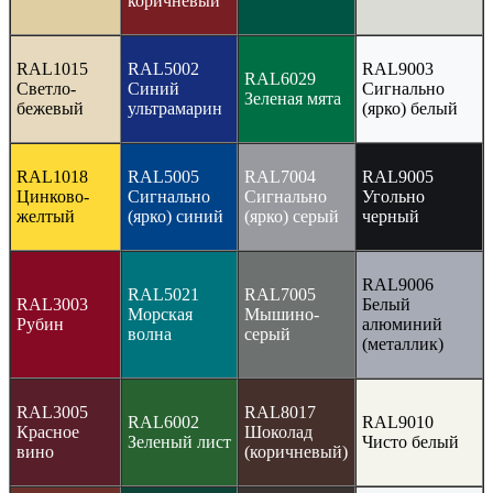
коричневый
RAL1015
RAL5002
RAL9003
RAL6029
Светло-
Синий
Сигнально
Зеленая мята
бежевый
ультрамарин
(ярко) белый
RAL1018
RAL5005
RAL7004
RAL9005
Цинково-
Сигнально
Сигнально
Угольно
желтый
(ярко) синий
(ярко) серый
черный
RAL9006
RAL5021
RAL7005
RAL3003
Белый
Морская
Мышино-
Рубин
алюминий
волна
серый
(металлик)
RAL3005
RAL8017
RAL6002
RAL9010
Красное
Шоколад
Зеленый лист
Чисто белый
вино
(коричневый)