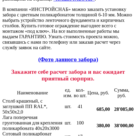
В компании «ИНСТРОЙСНАБ» можно заказать установку
забора с цветным поликарбонатом толщиной 6-10 мм. Можно
выбрать устройство ленточного фундамента и кирпичных
столбов. Купить готовое ограждение выгоднее всего с
монтажом «под ключ». На все выполненные работы мы
выдаем ГАРАНТИЮ. Узнать стоимость проекта можно,
связавшись с нами по телефону или заказав расчет через
службу заявок на сайте.
(Фото данного забора)
Закажите себе расчет забора и вас ожидает
приятный сюрприз.
ед.
кол-
Сумма,
Наименование
Цена, руб.
изм.
во шт.
руб.
Столб крашеный, c
заглушкой ПП RAL*,
шт.
41
685,00
28'085,00
50х50х2,0
Лага поперечная
грунтованная для крепления
шт.
100
380,00
38'000,00
поликарбоната 40х20х3000
Сотовый поликарбонат