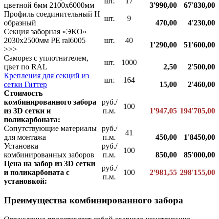
шт.
17
цветной 6мм 2100х6000мм
3'990,00
67'830,00
Профиль соединительный Н
шт.
9
образный
470,00
4'230,00
Секция заборная «ЭКО»
2030х2500мм PE ral6005
шт.
40
1'290,00
51'600,00
>>>
Саморез с уплотнителем,
шт.
1000
цвет по RAL
2,50
2'500,00
Крепления для секций из
шт.
164
сетки Гиттер
15,00
2'460,00
Стоимость
комбинированного забора
руб./
100
из 3D сетки и
п.м.
1'947,05
194'705,00
поликарбоната:
Сопутствующие материалы
руб./
41
для монтажа
п.м.
450,00
1'8450,00
Установка
руб./
100
комбинированных заборов
п.м.
850,00
85'000,00
Цена на забор из 3D сетки
руб./
и поликарбоната с
100
2'981,55
298'155,00
п.м.
установкой:
Преимущества комбинированного забора