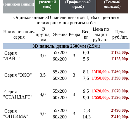
(зеленый
(
Графитовый
(Т
емный
(оцинкованный)
мох)
серый
)
шоколад)
Оцинкованные 3D панели высотой 1,53м с цветным
полимерным покрытием и без
Ø
Цена по
Наименование-
Вес,
Цена
прутка,
Ячейка
Ребра
акции
серия
кг
руб./шт.
мм
руб./шт.
3D панель, длина 2500мм (2,5м.)
55х200
6,0
1'175,00р.
Серия
3,0
3
"ЛАЙТ"
60х200
5,6
1'125,00р.
55х200
8,1
1'410,00р.
1'460,00р.
Серия "ЭКО"
3,5
3
60х200
7,6
1'350,00р.
1'390,00р.
55х200
9,5
1'620,00р.
1'670,00р.
Серия
4,0
3
"СТАНДАРТ"
60х200
9,0
1'550,00р.
1'590,00р.
55х200
15,3
2'490,00р.
Серия
5,0
3
"ОПТИМА"
60х200
14,3
2'410,00р.