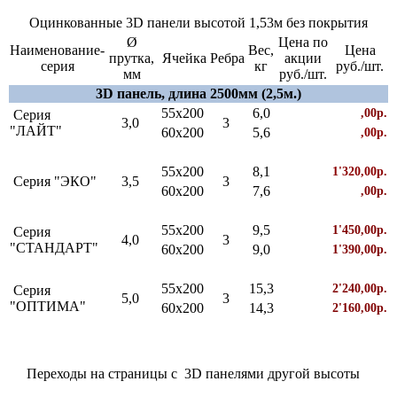
Оцинкованные 3D панели высотой 1,53м без покрытия
Ø
Цена по
Наименование-
Вес,
Цена
прутка,
Ячейка
Ребра
акции
серия
кг
руб./шт.
мм
руб./шт.
3D панель, длина 2500мм (2,5м.)
55х200
6,0
,00р.
Серия
3,0
3
"ЛАЙТ"
60х200
5,6
,00р.
55х200
8,1
1'320,00р.
Серия "ЭКО"
3,5
3
60х200
7,6
,00р.
55х200
9,5
1'450,00р.
Серия
4,0
3
"СТАНДАРТ"
60х200
9,0
1'390,00р.
55х200
15,3
2'240,00р.
Серия
5,0
3
"ОПТИМА"
60х200
14,3
2'160,00р.
Переходы на страницы с 3D панелями другой высоты